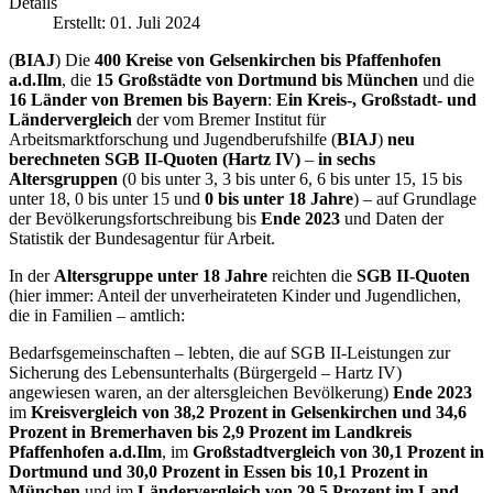
Details
Erstellt: 01. Juli 2024
(
BIAJ
) Die
400 Kreise von Gelsenkirchen bis Pfaffenhofen
a.d.Ilm
, die
15 Großstädte von Dortmund bis München
und die
16 Länder von Bremen bis Bayern
:
Ein Kreis-, Großstadt- und
Ländervergleich
der vom Bremer Institut für
Arbeitsmarktforschung und Jugendberufshilfe (
BIAJ
)
neu
berechneten SGB II-Quoten (Hartz IV)
–
in sechs
Altersgruppen
(0 bis unter 3, 3 bis unter 6, 6 bis unter 15, 15 bis
unter 18, 0 bis unter 15 und
0 bis unter 18 Jahre
) – auf Grundlage
der Bevölkerungsfortschreibung bis
Ende 2023
und Daten der
Statistik der Bundesagentur für Arbeit.
In der
Altersgruppe unter 18 Jahre
reichten die
SGB II-Quoten
(hier immer: Anteil der unverheirateten Kinder und Jugendlichen,
die in Familien – amtlich:
Bedarfsgemeinschaften – lebten, die auf SGB II-Leistungen zur
Sicherung des Lebensunterhalts (Bürgergeld – Hartz IV)
angewiesen waren, an der altersgleichen Bevölkerung)
Ende 2023
im
Kreisvergleich von 38,2 Prozent in Gelsenkirchen und 34,6
Prozent in Bremerhaven bis 2,9 Prozent im Landkreis
Pfaffenhofen a.d.Ilm
, im
Großstadtvergleich von 30,1 Prozent in
Dortmund und 30,0 Prozent in Essen bis 10,1 Prozent in
München
und im
Ländervergleich von 29,5 Prozent im Land