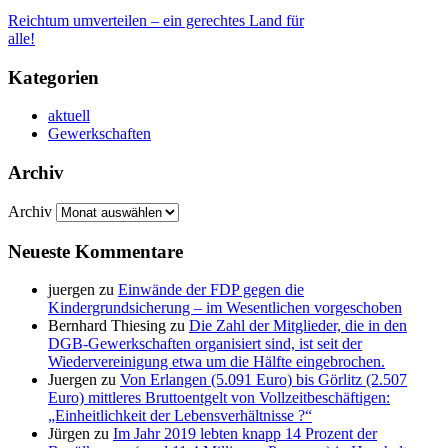
Reichtum umverteilen – ein gerechtes Land für
alle!
Kategorien
aktuell
Gewerkschaften
Archiv
Archiv
Neueste Kommentare
juergen
zu
Einwände der FDP gegen die
Kindergrundsicherung – im Wesentlichen vorgeschoben
Bernhard Thiesing
zu
Die Zahl der Mitglieder, die in den
DGB-Gewerkschaften organisiert sind, ist seit der
Wiedervereinigung etwa um die Hälfte eingebrochen.
Juergen
zu
Von Erlangen (5.091 Euro) bis Görlitz (2.507
Euro) mittleres Bruttoentgelt von Vollzeitbeschäftigen:
„Einheitlichkeit der Lebensverhältnisse ?“
Jürgen
zu
Im Jahr 2019 lebten knapp 14 Prozent der