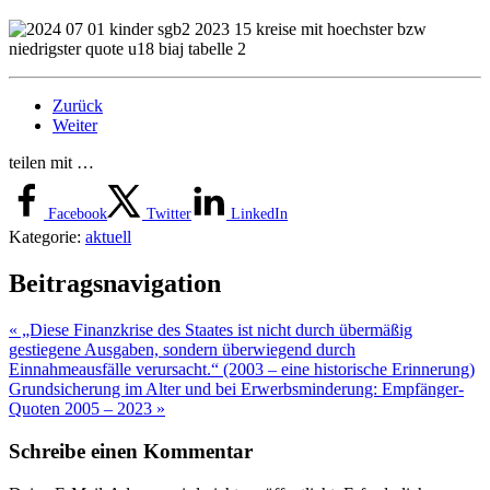
Zurück
Weiter
teilen mit …
Facebook
Twitter
LinkedIn
Kategorie:
aktuell
Beitragsnavigation
« „Diese Finanzkrise des Staates ist nicht durch übermäßig
gestiegene Ausgaben, sondern überwiegend durch
Einnahmeausfälle verursacht.“ (2003 – eine historische Erinnerung)
Grundsicherung im Alter und bei Erwerbsminderung: Empfänger-
Quoten 2005 – 2023 »
Schreibe einen Kommentar