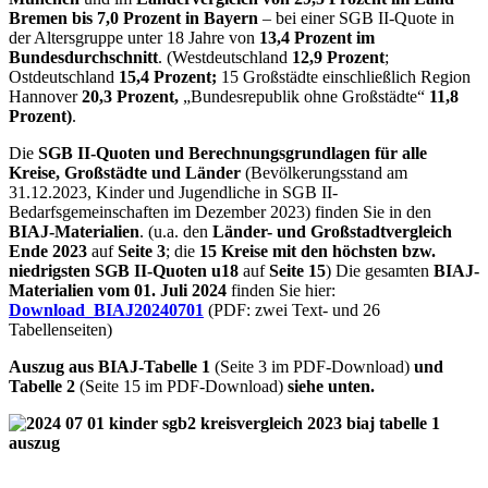
Bremen bis 7,0 Prozent in Bayern
– bei einer SGB II-Quote in
der Altersgruppe unter 18 Jahre von
13,4 Prozent im
Bundesdurchschnitt
. (Westdeutschland
12,9 Prozent
;
Ostdeutschland
15,4 Prozent;
15 Großstädte einschließlich Region
Hannover
20,3 Prozent,
„Bundesrepublik ohne Großstädte“
11,8
Prozent)
.
Die
SGB II-Quoten und Berechnungsgrundlagen für alle
Kreise, Großstädte und Länder
(Bevölkerungsstand am
31.12.2023, Kinder und Jugendliche in SGB II-
Bedarfsgemeinschaften im Dezember 2023) finden Sie in den
BIAJ
-Materialien
. (u.a. den
Länder- und Großstadtvergleich
Ende 2023
auf
Seite 3
; die
15 Kreise mit den höchsten bzw.
niedrigsten SGB II-Quoten u18
auf
Seite 15
) Die gesamten
BIAJ
-
Materialien vom 01. Juli 2024
finden Sie hier:
Download_BIAJ20240701
(PDF: zwei Text- und 26
Tabellenseiten)
Auszug aus BIAJ-Tabelle 1
(Seite 3 im PDF-Download)
und
Tabelle 2
(Seite 15 im PDF-Download)
siehe unten.